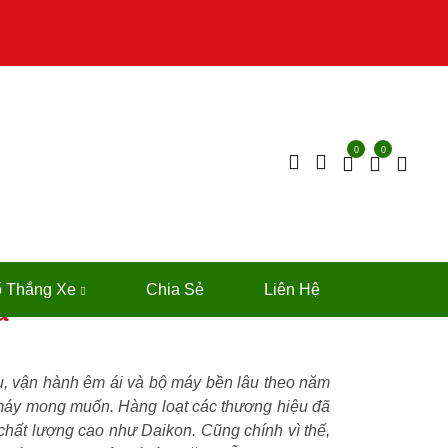
0
0
ổng Hợp Toàn Phần 10W40
 Thắng Xe
Chia Sẻ
Liên Hệ
a
ru, vận hành êm ái và bộ máy bền lâu theo năm
máy mong muốn. Hàng loạt các thương hiệu đã
chất lượng cao như Daikon. Cũng chính vì thế,