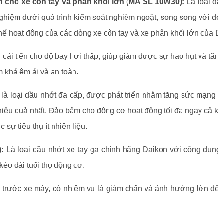
h cho xe côn tay và phân khối lớn (MA SL 10W30):
Là loại 
iệm dưới quá trình kiểm soát nghiêm ngoặt, song song với đó 
hế hoạt động của các dòng xe côn tay và xe phân khối lớn của 
ải tiến cho độ bay hơi thấp, giúp giảm được sự hao hụt và tăn
m khá êm ái và an toàn.
là loại dầu nhớt đa cấp, được phát triển nhằm tăng sức mạng 
 hiệu quả nhất. Đảo bảm cho động cơ hoạt động tối đa ngay cả kh
ự tiêu thụ ít nhiên liệu.
:
Là loại dầu nhớt xe tay ga chính hãng Daikon với công dụng 
kéo dài tuổi thọ động cơ.
trước xe máy, có nhiệm vụ là giảm chấn và ảnh hướng lớn đến