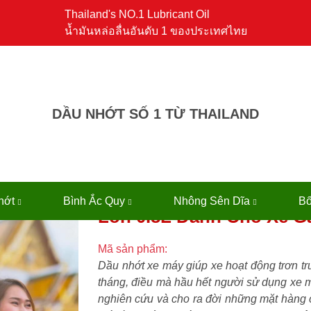
Thailand's NO.1 Lubricant Oil
น้ำมันหล่อลื่นอันดับ 1 ของประเทศไทย
DẦU NHỚT SỐ 1 TỪ THAILAND
Daikon Schopen Nhớt T
hớt
Bình Ắc Quy
Nhông Sên Dĩa
Bố
Lon 0.8L Dành Cho Xe G
Mã sản phẩm:
Dầu nhớt xe máy giúp xe hoạt động trơn t
tháng, điều mà hầu hết người sử dụng xe 
nghiên cứu và cho ra đời những mặt hàng 