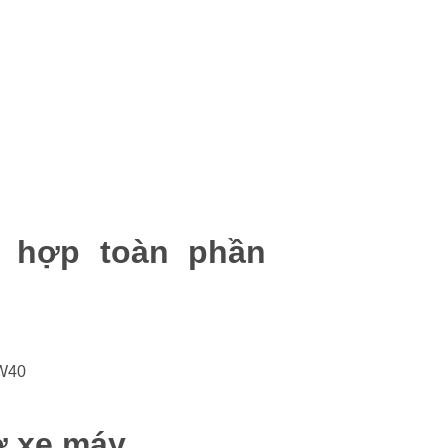
 hợp toàn phần
0W40
ơ xe máy