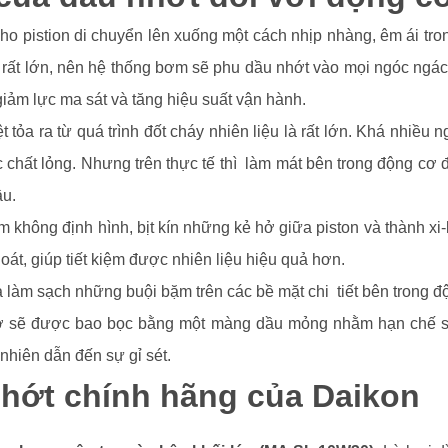
cho pistion di chuyển lên xuống một cách nhịp nhàng, êm ái tro
à rất lớn, nên hệ thống bơm sẽ phu dầu nhớt vào mọi ngóc ngá
giảm lực ma sát và tăng hiệu suất vận hành.
t tỏa ra từ quá trình đốt cháy nhiên liệu là rất lớn. Khá nhiề
chất lỏng. Nhưng trên thực tế thì làm mát bên trong động cơ 
ầu.
không định hình, bịt kín những kẻ hở giữa piston và thành xi-l
hoát, giúp tiết kiệm được nhiên liệu hiệu quả hơn.
à làm sạch những buội bặm trên các bề mặt chi tiết bên trong đ
 cơ sẽ được bao bọc bằng một màng dầu mỏng nhằm hạn chế sự
nhiên dẫn đến sự gỉ sét.
nhớt chính hãng của Daikon