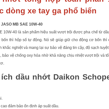
c dòng xe tay ga phổ biến
N JASO MB SAE 10W-40
0W-40 là sản phẩm hiệu suất vượt trội được pha chế từ dầu
bốn thì hộp số tự động. Nó sẽ giúp giữ cho động cơ bốn thì
h khắc nghiệt và mang lại sự bảo vệ đáng tin cậy, độ sạch tuyệ
, bảo vệ chống oxy hóa nhờ khả năng chịu nhiệt vượt trội và t
cơ.
i ích dầu nhớt Daikon Schop
i.
 cao đảm bảo ổn định áp suất dầu.