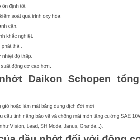
ổn định tốt.
iểm soát quá trình oxy hóa.
ành cặn.
nh khắc nghiệt.
phát thải.
nhiệt độ thấp.
u suất động cơ cao hơn.
nhớt Daikon Schopen tổng
 gió hoặc làm mát bằng dung dịch đời mới.
êu cầu tính năng bảo vệ và chống mài mòn tăng cường SAE 1
(như Vision, Lead, SH Mode, Janus, Grande...).
của dầu nhớt đối với động c