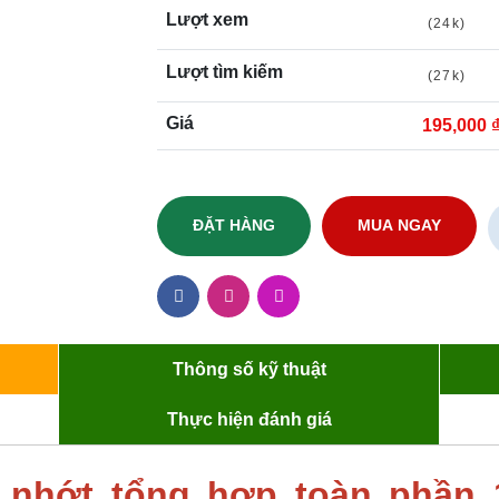
Lượt xem
(24k)
Lượt tìm kiếm
(27k)
Giá
195,000 
ĐẶT HÀNG
MUA NGAY
Thông số kỹ thuật
Thực hiện đánh giá
 nhớt tổng hợp toàn phần 