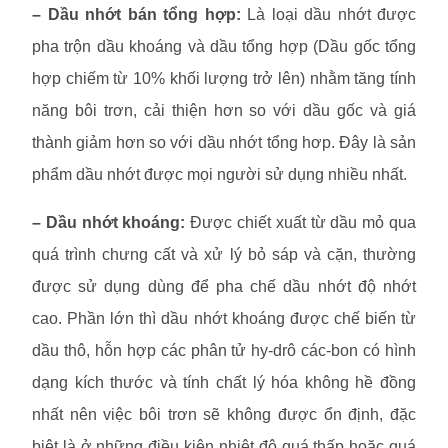
– Dầu nhớt bán tổng hợp:
Là loại dầu nhớt được
pha trộn dầu khoáng và dầu tổng hợp (Dầu gốc tổng
hợp chiếm từ 10% khối lượng trở lên) nhằm tăng tính
năng bôi trơn, cải thiện hơn so với dầu gốc và giá
thành giảm hơn so với dầu nhớt tổng hơp. Đây là sản
phẩm dầu nhớt được mọi người sử dụng nhiều nhất.
– Dầu nhớt khoáng:
Được chiết xuất từ dầu mỏ qua
quá trình chưng cất và xử lý bỏ sáp và cặn, thường
được sử dụng dùng để pha chế dầu nhớt độ nhớt
cao. Phần lớn thì dầu nhớt khoáng được chế biến từ
dầu thô, hỗn hợp các phân tử hy-drô các-bon có hình
dạng kích thước và tính chất lý hóa không hề đồng
nhất nên việc bôi trơn sẽ không được ổn định, đặc
biệt là ở những điều kiện nhiệt độ quá thấp hoặc quá