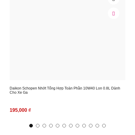
o Xe
Daikon Schopen Nhớt Tổng Hợp Toàn Phần 10W40 Lon 0.8L Dành
Dai
Cho Xe Ga
Cho
195,000 ₫
19