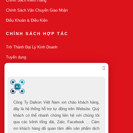
Chính Sách Kiểm Hàng
Chính Sách Vận Chuyển Giao Nhận
Điều Khoản & Điều Kiện
CHÍNH SÁCH HỢP TÁC
Trở Thành Đại Lý Kinh Doanh
Tuyển dụng
TRUY CẬP
Sản Phẩm Mới
Sản Phẩm Bán Chạy
Công Ty Daikon Việt Nam xin chào khách hàng,
Sản Phẩm Khuyến Mãi
đây là hệ thống hỗ trợ tự động trên Website. Quý
Cửa Hàng
khách có thể nhanh chóng liên hệ với chúng tôi
qua các kênh tổng đài, Zalo, Facebook ... Cám
ơn khách hàng đã quan tâm đến sản phẩm dịch