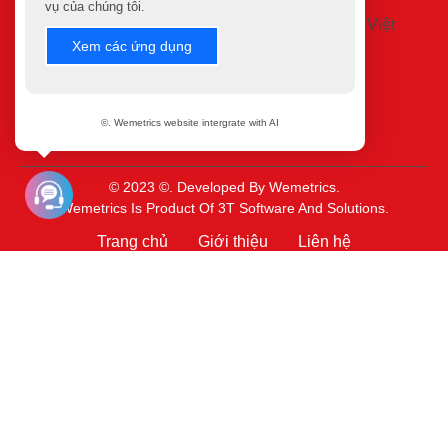
vụ của chúng tôi.
Xem các ứng dụng
©. Wemetrics website intergrate with AI
©
2023
©.
Developed By
Wemetrics.
Wemetrics Is Product Of 3T Software And Solutions.
Trang chủ
Giới thiệu
Liên hệ