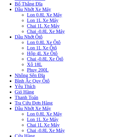
Bố Thắng Đĩa
Dầu Nhớt Xe Máy
Lon 0.8L Xe Máy
Lon 1L Xe Máy
Chai 1L Xe Máy
Chai -0.8L Xe Máy
Dầu Nhớt Ôtô
Lon 0.8L Xe Ôtô
Lon 1L Xe Ôtô
Hộp 4L Xe Ôtô
Chai -0.8L Xe Ôtô
Xô 18L
Phuy 200L
Nhông Sên Đĩa
Bình Ắc Quy Ôtô
Yêu Thích
Giỏ Hàng
Thanh Toán
Tra Cứu Đơn Hàng
Dầu Nhớt Xe Máy
Lon 0.8L Xe Máy
Lon 1L Xe Máy
Chai 1L Xe Máy
Chai -0.8L Xe Máy
Cửa Hàng