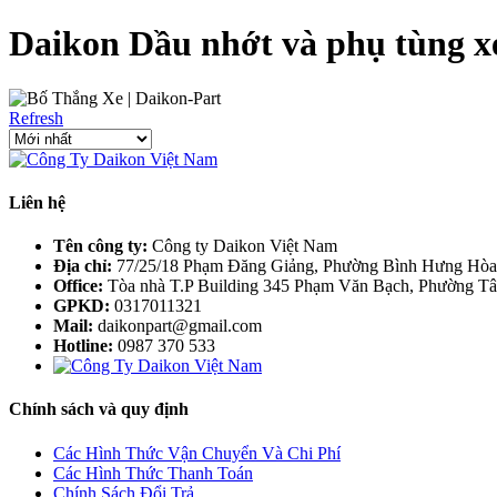
Daikon Dầu nhớt và phụ tùng xe 
Refresh
Liên hệ
Tên công ty:
Công ty Daikon Việt Nam
Địa chỉ:
77/25/18 Phạm Đăng Giảng, Phường Bình Hưng Hòa
Office:
Tòa nhà T.P Building 345 Phạm Văn Bạch, Phường Tâ
GPKD:
0317011321
Mail:
daikonpart@gmail.com
Hotline:
0987 370 533
Chính sách và quy định
Các Hình Thức Vận Chuyển Và Chi Phí
Các Hình Thức Thanh Toán
Chính Sách Đổi Trả