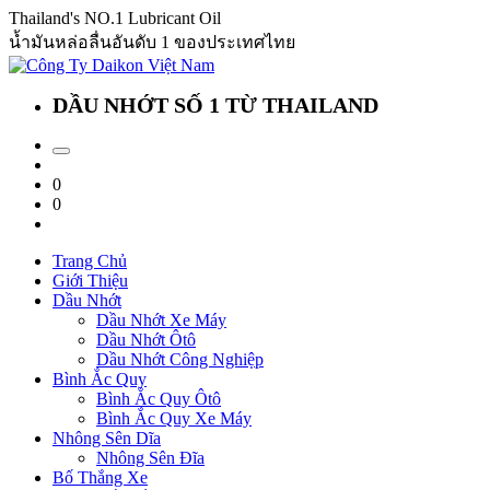
Thailand's NO.1 Lubricant Oil
น้ำมันหล่อลื่นอันดับ 1 ของประเทศไทย
DẦU NHỚT SỐ 1 TỪ THAILAND
0
0
Trang Chủ
Giới Thiệu
Dầu Nhớt
Dầu Nhớt Xe Máy
Dầu Nhớt Ôtô
Dầu Nhớt Công Nghiệp
Bình Ắc Quy
Bình Ắc Quy Ôtô
Bình Ắc Quy Xe Máy
Nhông Sên Dĩa
Nhông Sên Đĩa
Bố Thắng Xe