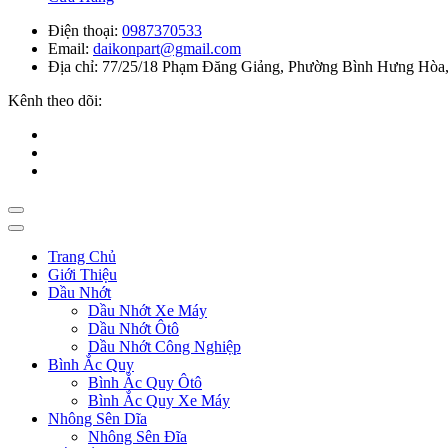
Điện thoại:
0987370533
Email:
daikonpart@gmail.com
Địa chỉ:
77/25/18 Phạm Đăng Giảng, Phường Bình Hưng Hòa,
Kênh theo dõi:
Trang Chủ
Giới Thiệu
Dầu Nhớt
Dầu Nhớt Xe Máy
Dầu Nhớt Ôtô
Dầu Nhớt Công Nghiệp
Bình Ắc Quy
Bình Ắc Quy Ôtô
Bình Ắc Quy Xe Máy
Nhông Sên Dĩa
Nhông Sên Đĩa