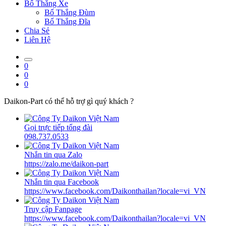
Bố Thắng Xe
Bố Thắng Đùm
Bố Thắng Đĩa
Chia Sẻ
Liên Hệ
0
0
0
Daikon-Part có thể hỗ trợ gì quý khách ?
Gọi trực tiếp tổng đài
098.737.0533
Nhắn tin qua Zalo
https://zalo.me/daikon-part
Nhắn tin qua Facebook
https://www.facebook.com/Daikonthailan?locale=vi_VN
Truy cập Fanpage
https://www.facebook.com/Daikonthailan?locale=vi_VN