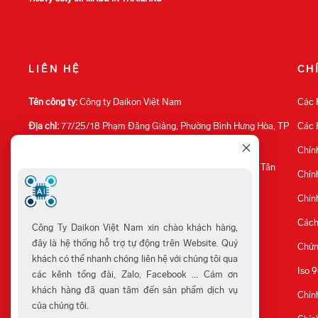
LIÊN HỆ
CH
Tên công ty:
Công ty Daikon Việt Nam
Các 
Địa chỉ:
77/25/18 Phạm Đăng Giảng, Phường Bình Hưng Hòa, TP
Các 
Hồ Chí Minh.
Chín
Office:
Tòa nhà T.P Building 345 Phạm Văn Bạch, Phường Tân
Chín
Sơn, TP Hồ Chí Minh.
Chín
GPKD:
0317011321
Cách
Công Ty Daikon Việt Nam xin chào khách hàng,
Mail:
daikonpart@gmail.com
đây là hệ thống hỗ trợ tự động trên Website. Quý
Chứn
Hotline:
0987 370 533
khách có thể nhanh chóng liên hệ với chúng tôi qua
Iso 9
các kênh tổng đài, Zalo, Facebook ... Cám ơn
khách hàng đã quan tâm đến sản phẩm dịch vụ
Chín
của chúng tôi.