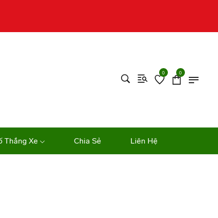
0
0
ố Thắng Xe
Chia Sẻ
Liên Hệ