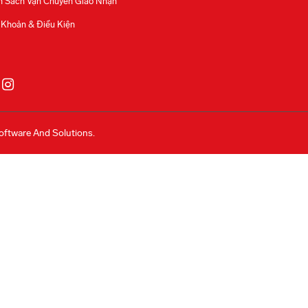
h Sách Vận Chuyển Giao Nhận
 Khoản & Điều Kiện
oftware And Solutions.