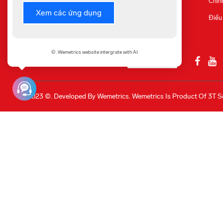
Chín
Xem các ứng dụng
Điều
©. Wemetrics website intergrate with AI
©
2023
©.
Developed By
Wemetrics.
Wemetrics Is Product Of 3T S