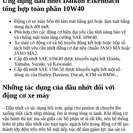
Ứng dụng dầu nhớt Daikon Elkenbach
tổng hợp toàn phần 10W40
Động cơ xe máy bốn thì làm mát bằng gió hoặc làm mát bằng
dung dịch đời mới.
Phù hợp cho các động cơ hiện đại yêu cầu tính năng bảo vệ
và chống mài mòn tăng cường SAE 10W40.
Xe máy có động cơ và bộ truyền động kết hợp hoặc hộp số
tách biệt yêu cầu nhớt động cơ đạt tiêu chuẩn JASO MA hoặc
JASO MA2.
Cấp độ nhớt SAE 10W40 được khuyến nghị bởi Honda,
Yamaha, Suzuki, và Kawasaki
Cấp độ nhớt SAE 15W-50 được khuyến nghị bởi một số
dòng xe của Harley-Davison, Ducati, KTM và BMW...
Những tác dụng của dầu nhớt đối với
động cơ xe máy
– Dầu nhớt có tác dụng bôi trơn, giúp cho pistion di chuyển lên
xuống một cách nhịp nhàng, êm ái trong lòng xi lanh. Khi động cơ
vận hành thì lực ma sát giữa các bộ phận sẽ là rất lớn, nên hệ thống
bơm sẽ phu dầu nhớt vào mọi ngóc ngách bên trong động cơ để tạo
thành lớp đệm trên trên bề mặt tiếp xúc để làm giảm lực ma sát và