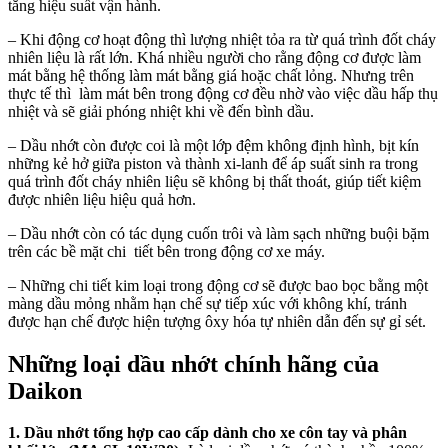
tăng hiệu suất vận hành.
– Khi động cơ hoạt động thì lượng nhiệt tỏa ra từ quá trình đốt cháy
nhiên liệu là rất lớn. Khá nhiều người cho rằng động cơ được làm
mát bằng hệ thống làm mát bằng giá hoặc chất lỏng. Nhưng trên
thực tế thì làm mát bên trong động cơ đều nhờ vào việc dầu hấp thụ
nhiệt và sẽ giải phóng nhiệt khi về đến bình dầu.
– Dầu nhớt còn được coi là một lớp đệm không định hình, bịt kín
những kẻ hở giữa piston và thành xi-lanh để áp suất sinh ra trong
quá trình đốt cháy nhiên liệu sẽ không bị thất thoát, giúp tiết kiệm
được nhiên liệu hiệu quả hơn.
– Dầu nhớt còn có tác dụng cuốn trôi và làm sạch những buội bặm
trên các bề mặt chi tiết bên trong động cơ xe máy.
– Những chi tiết kim loại trong động cơ sẽ được bao bọc bằng một
màng dầu mỏng nhằm hạn chế sự tiếp xúc với không khí, tránh
được hạn chế được hiện tượng ôxy hóa tự nhiên dẫn đến sự gỉ sét.
Những loại dầu nhớt chính hãng của
Daikon
1. Dầu nhớt tổng hợp cao cấp dành cho xe côn tay và phân