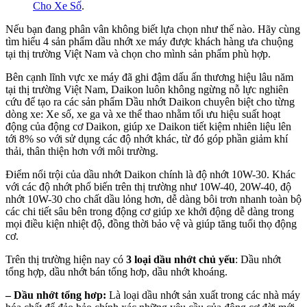
Cho Xe Số
.
Nếu bạn đang phân vân không biết lựa chọn như thế nào. Hãy cùng
tìm hiểu 4 sản phẩm dầu nhớt xe máy được khách hàng ưa chuộng
tại thị trường Việt Nam và chọn cho mình sản phẩm phù hợp.
Bên cạnh lĩnh vực xe máy đã ghi đậm dấu ấn thương hiệu lâu năm
tại thị trường Việt Nam, Daikon luôn không ngừng nỗ lực nghiên
cứu để tạo ra các sản phẩm Dầu nhớt Daikon chuyên biệt cho từng
dòng xe: Xe số, xe ga và xe thể thao nhằm tối ưu hiệu suất hoạt
động của động cơ Daikon, giúp xe Daikon tiết kiệm nhiên liệu lên
tới 8% so với sử dụng các độ nhớt khác, từ đó góp phần giảm khí
thải, thân thiện hơn với môi trường.
Điểm nổi trội của dầu nhớt Daikon chính là độ nhớt 10W-30. Khác
với các độ nhớt phổ biến trên thị trường như 10W-40, 20W-40, độ
nhớt 10W-30 cho chất dầu lỏng hơn, dễ dàng bôi trơn nhanh toàn bộ
các chi tiết sâu bên trong động cơ giúp xe khởi động dễ dàng trong
mọi điều kiện nhiệt độ, đồng thời bảo vệ và giúp tăng tuổi thọ động
cơ.
Trên thị trường hiện nay có
3 loại dầu nhớt chủ yếu
: Dầu nhớt
tổng hợp, dầu nhớt bán tổng hơp, dầu nhớt khoáng.
– Dầu nhớt tổng hơp:
Là loại dầu nhớt sản xuất trong các nhà máy