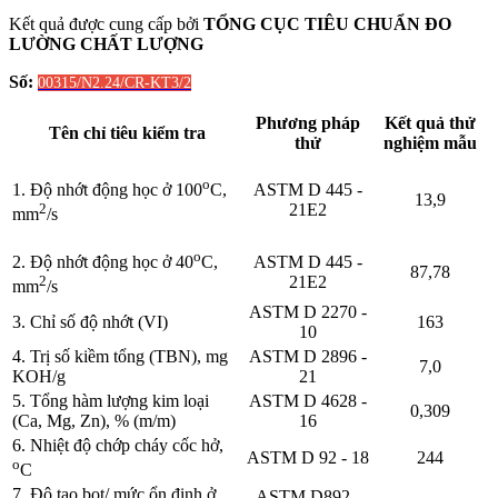
Kết quả được cung cấp bởi
TỔNG CỤC TIÊU CHUẨN ĐO
LƯỜNG CHẤT LƯỢNG
Số:
00315/N2.24/CR-KT3/2
Phương pháp
Kết quả thử
Tên chỉ tiêu kiểm tra
thử
nghiệm mẫu
o
ASTM D 445 -
1. Độ nhớt động học ở 100
C,
13,9
21E2
2
mm
/s
o
ASTM D 445 -
2. Độ nhớt động học ở 40
C,
87,78
21E2
2
mm
/s
ASTM D 2270 -
3. Chỉ số độ nhớt (VI)
163
10
4. Trị số kiềm tổng (TBN), mg
ASTM D 2896 -
7,0
KOH/g
21
5. Tổng hàm lượng kim loại
ASTM D 4628 -
0,309
(Ca, Mg, Zn), % (m/m)
16
6. Nhiệt độ chớp cháy cốc hở,
ASTM D 92 - 18
244
o
C
7. Độ tạo bọt/ mức ổn định ở
ASTM D892 -