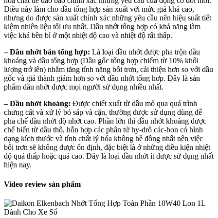
hóa chất để đảo bảo chính xác những yêu cầu của động cơ đời mới.
Điều này làm cho dầu tổng hợp sản xuất với mức giá khá cao,
nhưng do được sản xuất chính xác những yêu cầu nên hiệu suất tiết
kiệm nhiên liệu tối ưu nhất. Dầu nhớt tổng hợp có khả năng làm
việc khá bền bỉ ở một nhiệt độ cao và nhiệt độ rất thấp.
– Dầu nhớt bán tổng hợp:
Là loại dầu nhớt được pha trộn dầu
khoáng và dầu tổng hợp (Dầu gốc tổng hợp chiếm từ 10% khối
lượng trở lên) nhằm tăng tính năng bôi trơn, cải thiện hơn so với dầu
gốc và giá thành giảm hơn so với dầu nhớt tổng hơp. Đây là sản
phẩm dầu nhớt được mọi người sử dụng nhiều nhất.
– Dầu nhớt khoáng:
Được chiết xuất từ dầu mỏ qua quá trình
chưng cất và xử lý bỏ sáp và cặn, thường được sử dụng dùng để
pha chế dầu nhớt độ nhớt cao. Phần lớn thì dầu nhớt khoáng được
chế biến từ dầu thô, hỗn hợp các phân tử hy-drô các-bon có hình
dạng kích thước và tính chất lý hóa không hề đồng nhất nên việc
bôi trơn sẽ không được ổn định, đặc biệt là ở những điều kiện nhiệt
độ quá thấp hoặc quá cao. Đây là loại dầu nhớt ít được sử dụng nhất
hiện nay.
Video review sản phẩm