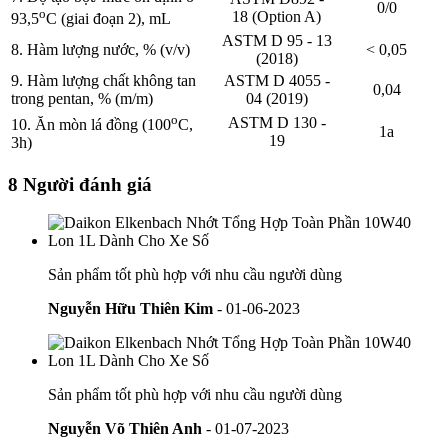
0/0
o
18 (Option A)
93,5
C (giai đoạn 2), mL
ASTM D 95 - 13
8. Hàm lượng nước, % (v/v)
< 0,05
(2018)
9. Hàm lượng chất không tan
ASTM D 4055 -
0,04
trong pentan, % (m/m)
04 (2019)
o
ASTM D 130 -
10. Ăn mòn lá đồng (100
C,
1a
19
3h)
8 Người đánh giá
Sản phẩm tốt phù hợp với nhu cầu người dùng
Nguyễn Hữu Thiên Kim
- 01-06-2023
Sản phẩm tốt phù hợp với nhu cầu người dùng
Nguyễn Võ Thiên Anh
- 01-07-2023