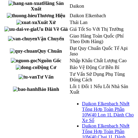
Hãng Sản
Daikon
Xuất
Thương Hiệu
Daikon Elkenbach
Xuất Xứ
Thái Lan
Ưu Đãi Về Giá
Giá Tốt So Với Thị Trường
Giao Hàng Toàn Quốc (Phí
Vận Chuyển
Theo Đơn Hàng)
Đạt Quy Chuẩn Quốc Tế Api
Quy Chuẩn
Jaso
Nguồn Gốc
Nhập Khẩu Chất Lượng Cao
Động Cơ
Bảo Vệ Động Cơ Bền Bỉ
Tư Vấn Sử Dụng Phụ Tùng
Tư Vấn
Đúng Cách
Lỗi 1 Đổi 1 Nếu Lỗi Nhà Sản
Bảo Hành
Xuất
Daikon Elkenbach Nhớt
Tổng Hợp Toàn Phần
10W40 Lon 1L Dành Cho
Xe Số
Daikon Elkenbach Nhớt
Tổng Hợp Toàn Phần
10W40 Chai 1L Dành