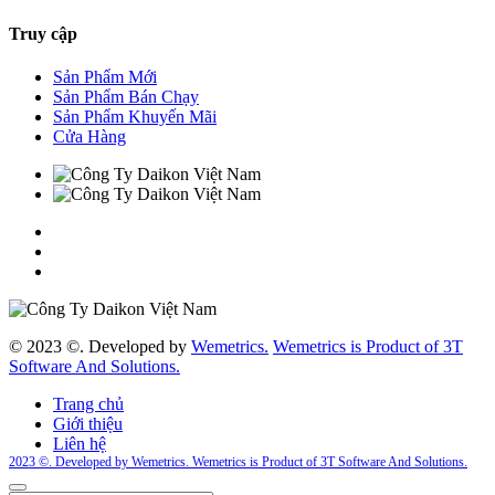
Truy cập
Sản Phẩm Mới
Sản Phẩm Bán Chạy
Sản Phẩm Khuyến Mãi
Cửa Hàng
©
2023
©.
Developed by
Wemetrics.
Wemetrics is Product of 3T
Software And Solutions.
Trang chủ
Giới thiệu
Liên hệ
2023
©. Developed by Wemetrics.
Wemetrics is Product of 3T Software And Solutions.