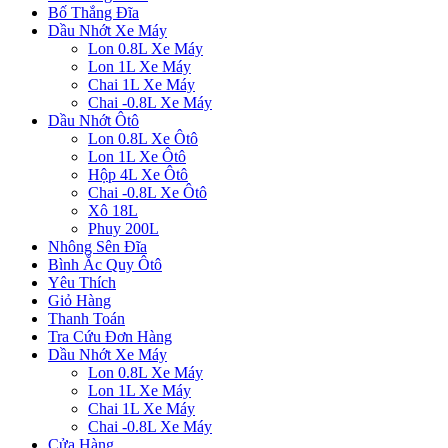
Bố Thắng Đĩa
Dầu Nhớt Xe Máy
Lon 0.8L Xe Máy
Lon 1L Xe Máy
Chai 1L Xe Máy
Chai -0.8L Xe Máy
Dầu Nhớt Ôtô
Lon 0.8L Xe Ôtô
Lon 1L Xe Ôtô
Hộp 4L Xe Ôtô
Chai -0.8L Xe Ôtô
Xô 18L
Phuy 200L
Nhông Sên Đĩa
Bình Ắc Quy Ôtô
Yêu Thích
Giỏ Hàng
Thanh Toán
Tra Cứu Đơn Hàng
Dầu Nhớt Xe Máy
Lon 0.8L Xe Máy
Lon 1L Xe Máy
Chai 1L Xe Máy
Chai -0.8L Xe Máy
Cửa Hàng