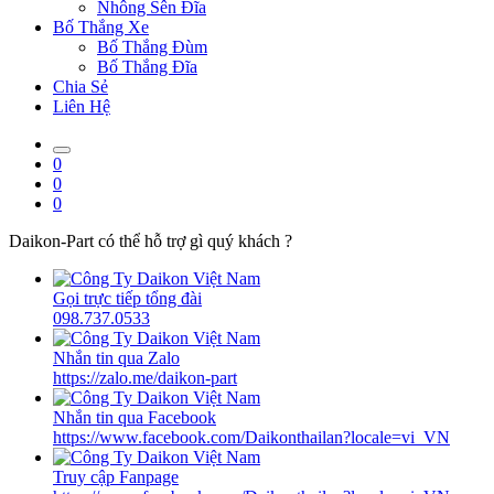
Nhông Sên Đĩa
Bố Thắng Xe
Bố Thắng Đùm
Bố Thắng Đĩa
Chia Sẻ
Liên Hệ
0
0
0
Daikon-Part có thể hỗ trợ gì quý khách ?
Gọi trực tiếp tổng đài
098.737.0533
Nhắn tin qua Zalo
https://zalo.me/daikon-part
Nhắn tin qua Facebook
https://www.facebook.com/Daikonthailan?locale=vi_VN
Truy cập Fanpage