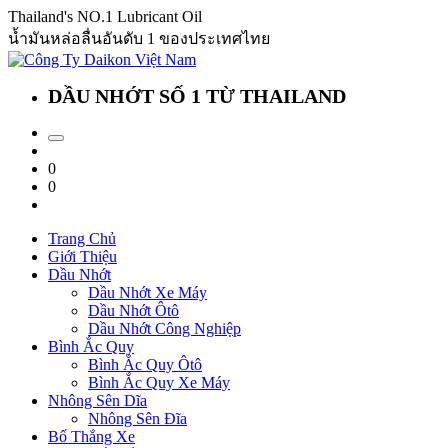
Thailand's NO.1 Lubricant Oil
น้ำมันหล่อลื่นอันดับ 1 ของประเทศไทย
DẦU NHỚT SỐ 1 TỪ THAILAND
0
0
Trang Chủ
Giới Thiệu
Dầu Nhớt
Dầu Nhớt Xe Máy
Dầu Nhớt Ôtô
Dầu Nhớt Công Nghiệp
Bình Ắc Quy
Bình Ắc Quy Ôtô
Bình Ắc Quy Xe Máy
Nhông Sên Dĩa
Nhông Sên Đĩa
Bố Thắng Xe