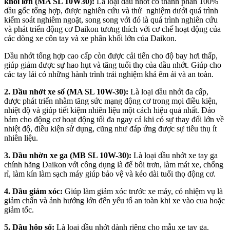
khối lớn (MA SL 10W30):
Là loại dầu nhớt có thành phần 100%
dầu gốc tổng hợp, được nghiên cứu và thử nghiệm dưới quá trình
kiểm soát nghiêm ngoặt, song song với đó là quá trình nghiên cứu
và phát triển động cơ Daikon tương thích với cơ chế hoạt động của
các dòng xe côn tay và xe phân khối lớn của Daikon.
Dầu nhớt tổng hợp cao cấp còn được cải tiến cho độ bay hơi thấp,
giúp giảm được sự hao hụt và tăng tuổi thọ của dầu nhớt. Giúp cho
các tay lái có những hành trình trải nghiệm khá êm ái và an toàn.
2. Dầu nhớt xe số (MA SL 10W-30):
Là loại dầu nhớt đa cấp,
được phát triển nhằm tăng sức mạng động cơ trong mọi điều kiện,
nhiệt độ và giúp tiết kiệm nhiên liệu một cách hiệu quả nhất. Đảo
bảm cho động cơ hoạt động tối đa ngay cả khi có sự thay đổi lớn về
nhiệt độ, điều kiện sử dụng, cũng như đáp ứng được sự tiêu thụ ít
nhiên liệu.
3. Dầu nhờn xe ga (MB SL 10W-30):
Là loại dầu nhớt xe tay ga
chính hãng Daikon với công dụng là để bôi trơn, làm mát xe, chống
rỉ, làm kín làm sạch máy giúp bảo vệ và kéo dài tuổi thọ động cơ.
4. Dầu giảm xóc:
Giúp làm giảm xóc trước xe máy, có nhiệm vụ là
giảm chấn và ảnh hướng lớn đến yếu tố an toàn khi xe vào cua hoặc
giảm tốc.
5. Dầu hộp số:
Là loại dầu nhớt dành riêng cho mẫu xe tay ga.