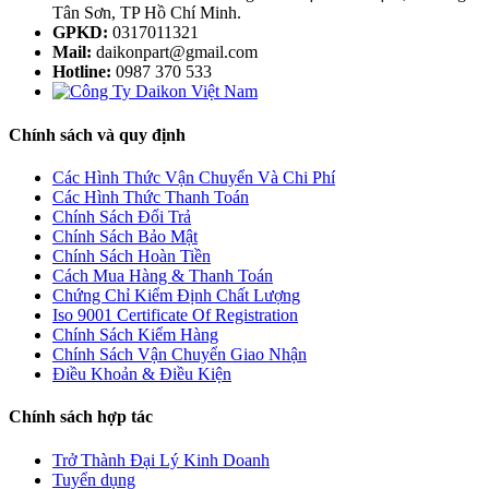
Tân Sơn, TP Hồ Chí Minh.
GPKD:
0317011321
Mail:
daikonpart@gmail.com
Hotline:
0987 370 533
Chính sách và quy định
Các Hình Thức Vận Chuyển Và Chi Phí
Các Hình Thức Thanh Toán
Chính Sách Đổi Trả
Chính Sách Bảo Mật
Chính Sách Hoàn Tiền
Cách Mua Hàng & Thanh Toán
Chứng Chỉ Kiểm Định Chất Lượng
Iso 9001 Certificate Of Registration
Chính Sách Kiểm Hàng
Chính Sách Vận Chuyển Giao Nhận
Điều Khoản & Điều Kiện
Chính sách hợp tác
Trở Thành Đại Lý Kinh Doanh
Tuyển dụng