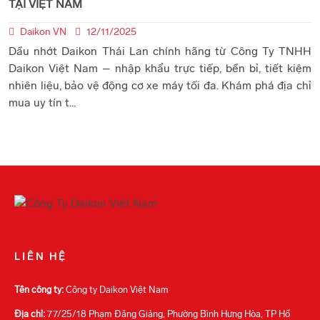
TẠI VIỆT NAM
Daikon VN
12/11/2025
Dầu nhớt Daikon Thái Lan chính hãng từ Công Ty TNHH
Daikon Việt Nam – nhập khẩu trực tiếp, bền bỉ, tiết kiệm
nhiên liệu, bảo vệ động cơ xe máy tối đa. Khám phá địa chỉ
mua uy tín t...
LIÊN HỆ
Tên công ty:
Công ty Daikon Việt Nam
Địa chỉ:
77/25/18 Phạm Đăng Giảng, Phường Bình Hưng Hòa, TP Hồ