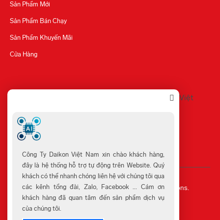
Sản Phẩm Mới
Sản Phẩm Bán Chạy
Sản Phẩm Khuyến Mãi
Cửa Hàng
Công Ty Daikon Việt Nam xin chào khách hàng,
đây là hệ thống hỗ trợ tự động trên Website. Quý
khách có thể nhanh chóng liên hệ với chúng tôi qua
©
2023
©.
Developed By
Wemetrics.
các kênh tổng đài, Zalo, Facebook ... Cám ơn
Wemetrics Is Product Of 3T Software And Solutions.
khách hàng đã quan tâm đến sản phẩm dịch vụ
Trang chủ
Giới thiệu
Liên hệ
của chúng tôi.