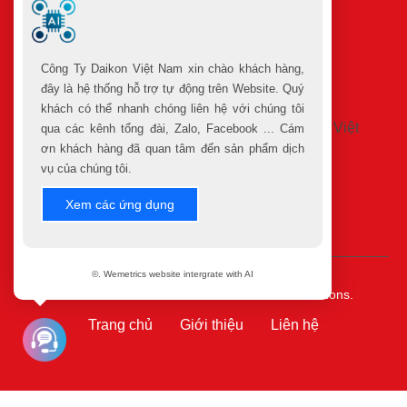
Sản Phẩm Khuyến Mãi
Cửa Hàng
Công Ty Daikon Việt Nam xin chào khách hàng,
đây là hệ thống hỗ trợ tự động trên Website. Quý
khách có thể nhanh chóng liên hệ với chúng tôi
qua các kênh tổng đài, Zalo, Facebook ... Cám
ơn khách hàng đã quan tâm đến sản phẩm dịch
vụ của chúng tôi.
Xem các ứng dụng
©
2023
©.
Developed By
Wemetrics.
©. Wemetrics website intergrate with AI
Wemetrics Is Product Of 3T Software And Solutions.
Trang chủ
Giới thiệu
Liên hệ