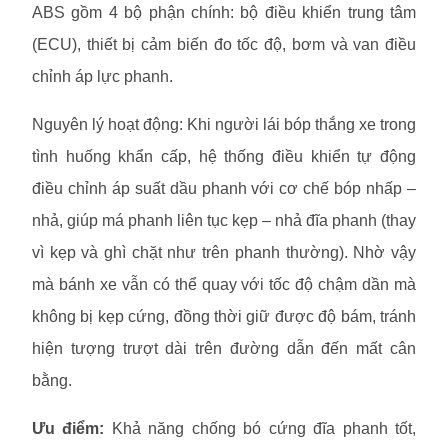
ABS gồm 4 bộ phận chính: bộ điều khiển trung tâm
(ECU), thiết bị cảm biến đo tốc độ, bơm và van điều
chỉnh áp lực phanh.
Nguyên lý hoạt động: Khi người lái bóp thắng xe trong
tình huống khẩn cấp, hệ thống điều khiển tự động
điều chỉnh áp suất dầu phanh với cơ chế bóp nhấp –
nhả, giúp má phanh liên tục kẹp – nhả đĩa phanh (thay
vì kẹp và ghì chặt như trên phanh thường). Nhờ vậy
mà bánh xe vẫn có thể quay với tốc độ chậm dần mà
không bị kẹp cứng, đồng thời giữ được độ bám, tránh
hiện tượng trượt dài trên đường dẫn đến mất cân
bằng.
Ưu điểm:
Khả năng chống bó cứng đĩa phanh tốt,