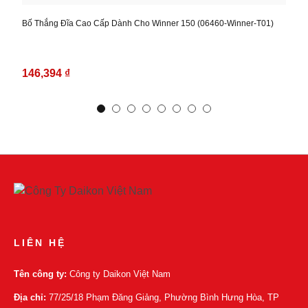
1,
Bố Thắng Đĩa Cao Cấp Dành Cho Winner 150 (06460-Winner-T01)
Bố 
(06
146,394 ₫
12
LIÊN HỆ
Tên công ty:
Công ty Daikon Việt Nam
Địa chỉ:
77/25/18 Phạm Đăng Giảng, Phường Bình Hưng Hòa, TP