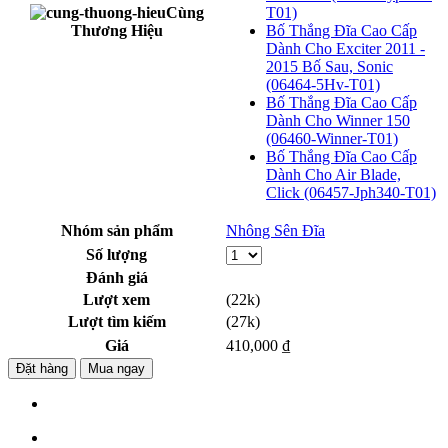
Cùng
T01)
Thương Hiệu
Bố Thắng Đĩa Cao Cấp
Dành Cho Exciter 2011 -
2015 Bố Sau, Sonic
(06464-5Hv-T01)
Bố Thắng Đĩa Cao Cấp
Dành Cho Winner 150
(06460-Winner-T01)
Bố Thắng Đĩa Cao Cấp
Dành Cho Air Blade,
Click (06457-Jph340-T01)
Nhóm sản phẩm
Nhông Sên Đĩa
Số lượng
Đánh giá
Lượt xem
(22k)
Lượt tìm kiếm
(27k)
Giá
410,000 ₫
Đặt hàng
Mua ngay