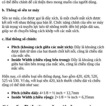
có thể điều chỉnh để cải thiện theo mong muốn của người dùng.
b. Thông số sên xe máy
Sên xe máy, còn được gọi là dây xích, là một chuỗi mắt xích được
kết nối với nhau thông qua bản lề. Chức năng chính của sên xe máy
là tải trọng và truyền lực kéo từ nhông trước đến bộ phận dãi sau,
giúp xe di chuyển bằng cách khớp với các mắt xích.
c. Hai thông số chính:
Pitch (khoảng cách giữa các mắt xích):
Đây là khoảng cách
được tính từ tâm của hai thanh chốt kết nối, cũng là chiều dài
của mắc sên.
Inside Width (chiều rộng bên trong):
Đây là khoảng cách
giữa hai tấm bên trong của mắc sên, cũng là chiều rộng của
mắc sên.
Hiện nay, có nhiều loại sên thông dụng, bao gồm 420, 428, 520,
525 và 530. Ví dụ, với loại sên 420, kích thước chiều dài và chiều
rộng có thể tính như sau:
Pitch (chiều dài):
4×1/8 = ½ inch = 12,7mm
Inside Width (chiều rộng):
2×1/8 = ¼ inch = 6,35mm