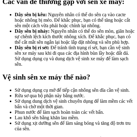
Các vấn đề thường gặp với sên xe máy:
Dây sên bị kêu:
Nguyên nhân có thể do sên cạ vào cacte
hoặc nhông bị méo. Để khắc phục, bạn có thể tăng hoặc cắt
sên một cách vừa phải hoặc chỉnh lại nhông.
Dây sên bị nhảy:
Nguyên nhân có thể do sên mòn, giãn hoặc
sự chênh lệch kích thước nhông xích. Để khắc phục, bạn có
thể cắt mắt sên ngắn lại hoặc lắp đặt nhông và sên phù hợp.
Dây sên bị rỉ sét:
Để tránh tình trạng rỉ sét, bạn cần vệ sinh
sên xe máy sau khi đi qua các địa hình bùn lầy hoặc đất đá.
Sử dụng dụng cụ và dung dịch vệ sinh xe máy để làm sạch
sên.
Vệ sinh sên xe máy thế nào?
Sử dụng dụng cụ mở để tiếp cận nhông sên dĩa cần vệ sinh.
Rửa sơ qua bộ phận này bằng nước.
Sử dụng dung dịch vệ sinh chuyên dụng để làm mềm các vết
bẩn và chờ một thời gian.
Phun nước để làm sạch hoàn toàn các vết bẩn.
Lau khô sên bằng khăn lau mềm.
Sử dụng xịt dưỡng sên để làm sáng bóng và tăng độ trơn tru
của sên.