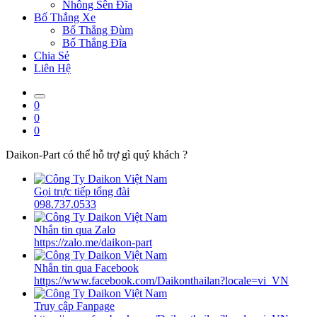
Nhông Sên Đĩa
Bố Thắng Xe
Bố Thắng Đùm
Bố Thắng Đĩa
Chia Sẻ
Liên Hệ
0
0
0
Daikon-Part có thể hỗ trợ gì quý khách ?
Gọi trực tiếp tổng đài
098.737.0533
Nhắn tin qua Zalo
https://zalo.me/daikon-part
Nhắn tin qua Facebook
https://www.facebook.com/Daikonthailan?locale=vi_VN
Truy cập Fanpage