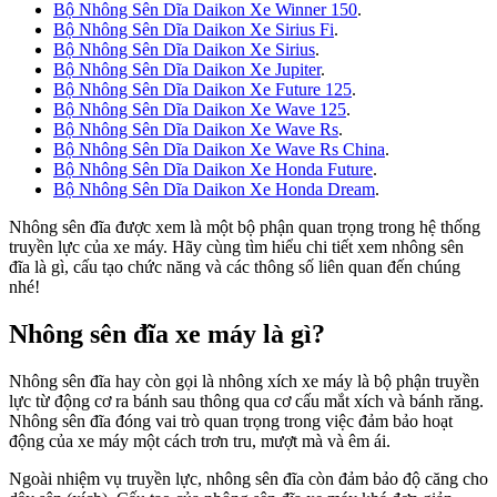
Bộ Nhông Sên Dĩa Daikon Xe Winner 150
.
Bộ Nhông Sên Dĩa Daikon Xe Sirius Fi
.
Bộ Nhông Sên Dĩa Daikon Xe Sirius
.
Bộ Nhông Sên Dĩa Daikon Xe Jupiter
.
Bộ Nhông Sên Dĩa Daikon Xe Future 125
.
Bộ Nhông Sên Dĩa Daikon Xe Wave 125
.
Bộ Nhông Sên Dĩa Daikon Xe Wave Rs
.
Bộ Nhông Sên Dĩa Daikon Xe Wave Rs China
.
Bộ Nhông Sên Dĩa Daikon Xe Honda Future
.
Bộ Nhông Sên Dĩa Daikon Xe Honda Dream
.
Nhông sên đĩa được xem là một bộ phận quan trọng trong hệ thống
truyền lực của xe máy. Hãy cùng tìm hiểu chi tiết xem nhông sên
đĩa là gì, cấu tạo chức năng và các thông số liên quan đến chúng
nhé!
Nhông sên đĩa xe máy là gì?
Nhông sên đĩa hay còn gọi là nhông xích xe máy là bộ phận truyền
lực từ động cơ ra bánh sau thông qua cơ cấu mắt xích và bánh răng.
Nhông sên đĩa đóng vai trò quan trọng trong việc đảm bảo hoạt
động của xe máy một cách trơn tru, mượt mà và êm ái.
Ngoài nhiệm vụ truyền lực, nhông sên đĩa còn đảm bảo độ căng cho