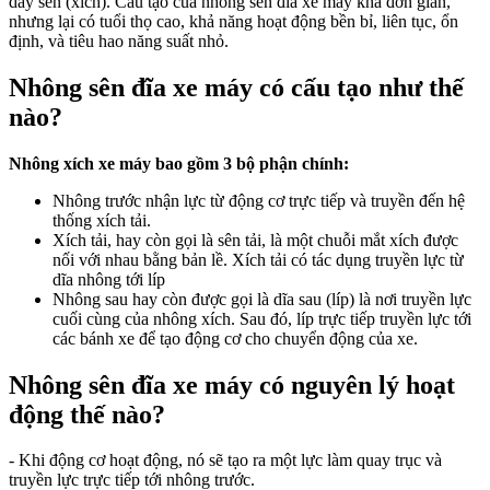
dây sên (xích). Cấu tạo của nhông sên đĩa xe máy khá đơn giản,
nhưng lại có tuổi thọ cao, khả năng hoạt động bền bỉ, liên tục, ổn
định, và tiêu hao năng suất nhỏ.
Nhông sên đĩa xe máy có cấu tạo như thế
nào?
Nhông xích xe máy bao gồm 3 bộ phận chính:
Nhông trước nhận lực từ động cơ trực tiếp và truyền đến hệ
thống xích tải.
Xích tải, hay còn gọi là sên tải, là một chuỗi mắt xích được
nối với nhau bằng bản lề. Xích tải có tác dụng truyền lực từ
dĩa nhông tới líp
Nhông sau hay còn được gọi là dĩa sau (líp) là nơi truyền lực
cuối cùng của nhông xích. Sau đó, líp trực tiếp truyền lực tới
các bánh xe để tạo động cơ cho chuyển động của xe.
Nhông sên đĩa xe máy có nguyên lý hoạt
động thế nào?
- Khi động cơ hoạt động, nó sẽ tạo ra một lực làm quay trục và
truyền lực trực tiếp tới nhông trước.