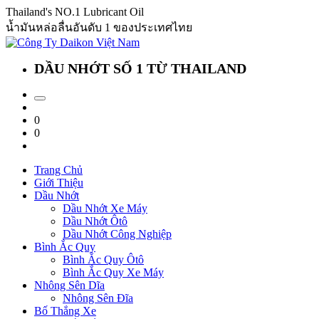
Thailand's NO.1 Lubricant Oil
น้ำมันหล่อลื่นอันดับ 1 ของประเทศไทย
DẦU NHỚT SỐ 1 TỪ THAILAND
0
0
Trang Chủ
Giới Thiệu
Dầu Nhớt
Dầu Nhớt Xe Máy
Dầu Nhớt Ôtô
Dầu Nhớt Công Nghiệp
Bình Ắc Quy
Bình Ắc Quy Ôtô
Bình Ắc Quy Xe Máy
Nhông Sên Dĩa
Nhông Sên Đĩa
Bố Thắng Xe