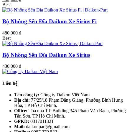
Best
Bộ Nhông Sên Đĩa Daikon Xe Sirius Fi
480,000 ₫
Best
Bộ Nhông Sên Đĩa Daikon Xe Sirius
430,000 ₫
Liên hệ
Tên công ty:
Công ty Daikon Việt Nam
Địa chỉ:
77/25/18 Phạm Đăng Giảng, Phường Bình Hưng
Hòa, TP Hồ Chí Minh.
Office:
Tòa nhà T.P Building 345 Phạm Văn Bạch, Phường
Tân Sơn, TP Hồ Chí Minh.
GPKD:
0317011321
Mail:
daikonpart@gmail.com
Hotline:
0987 370 533