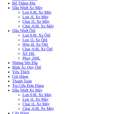
Bố Thắng Đĩa
Dầu Nhớt Xe Máy
Lon 0.8L Xe Máy
Lon 1L Xe Máy
Chai 1L Xe Máy
Chai -0.8L Xe Máy
Dầu Nhớt Ôtô
Lon 0.8L Xe Ôtô
Lon 1L Xe Ôtô
Hộp 4L Xe Ôtô
Chai -0.8L Xe Ôtô
Xô 18L
Phuy 200L
Nhông Sên Đĩa
Bình Ắc Quy Ôtô
Yêu Thích
Giỏ Hàng
Thanh Toán
Tra Cứu Đơn Hàng
Dầu Nhớt Xe Máy
Lon 0.8L Xe Máy
Lon 1L Xe Máy
Chai 1L Xe Máy
Chai -0.8L Xe Máy
Cửa Hàng