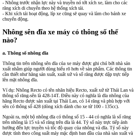
- Nhông trước nhận lực này và truyền nó tới xích xe, làm cho các
răng xích di chuyển theo hệ thống xích tải.
- Khi xích tải hoạt động, líp xe cũng sẽ quay và làm cho bánh xe
chuyển động.
Nhông sên đĩa xe máy có thông số thế
nào?
a. Thông số nhông dĩa
Thông tin trên nhông sên dĩa của xe máy được ghi chú bởi nhà sản
xuất nhằm giúp người dùng hiểu rõ hơn về sản phẩm. Các thông tin
cần thiết như hãng sản xuất, xuất xứ và số răng được dập trực tiếp
lên mặt nhông dĩa.
Ví dụ: Nhông Recto có tên nhãn hiệu Recto, xuất xứ từ Thái Lan và
thông số răng-sên là 428-14T. Điều này có nghĩa là dĩa nhông của
hãng Recto được sản xuất tại Thái Lan, có 14 răng và phù hợp với
sên có thông số 428 (dòng xích dành cho xe từ 100 - 135cc).
Ngoài ra, một bộ nhông dĩa có thông số 15 - 44 có nghĩa là số răng
trên nhông là 15 và số răng trên dĩa là 44. Tỷ số này trực tiếp ảnh
hưởng đến lực truyền và tốc độ quay của nhông và dĩa. Tỷ số này
được tính theo công suất máy mặc định ban đầu của nhà sản xuất và