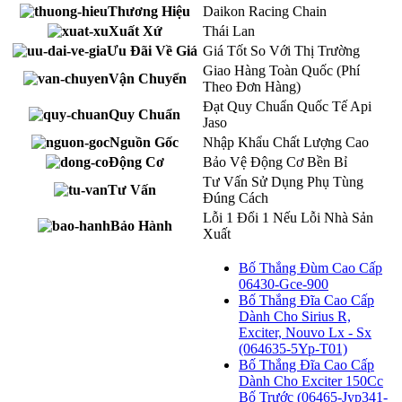
Thương Hiệu
Daikon Racing Chain
Xuất Xứ
Thái Lan
Ưu Đãi Về Giá
Giá Tốt So Với Thị Trường
Giao Hàng Toàn Quốc (Phí
Vận Chuyển
Theo Đơn Hàng)
Đạt Quy Chuẩn Quốc Tế Api
Quy Chuẩn
Jaso
Nguồn Gốc
Nhập Khẩu Chất Lượng Cao
Động Cơ
Bảo Vệ Động Cơ Bền Bỉ
Tư Vấn Sử Dụng Phụ Tùng
Tư Vấn
Đúng Cách
Lỗi 1 Đổi 1 Nếu Lỗi Nhà Sản
Bảo Hành
Xuất
Bố Thắng Đùm Cao Cấp
06430-Gce-900
Bố Thắng Đĩa Cao Cấp
Dành Cho Sirius R,
Exciter, Nouvo Lx - Sx
(064635-5Yp-T01)
Bố Thắng Đĩa Cao Cấp
Dành Cho Exciter 150Cc
Bố Trước (06465-Jyp341-