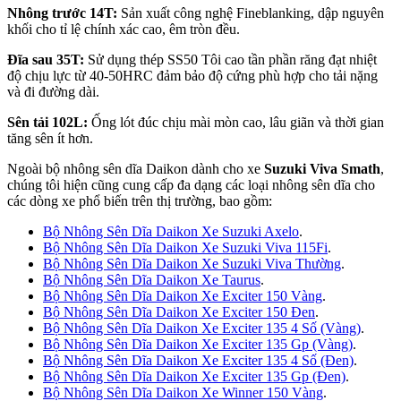
Nhông trước 14T:
Sản xuất công nghệ Fineblanking, dập nguyên
khối cho tỉ lệ chính xác cao, êm tròn đều.
Đĩa sau 35T:
Sử dụng thép SS50 Tôi cao tần phần răng đạt nhiệt
độ chịu lực từ 40-50HRC đảm bảo độ cứng phù hợp cho tải nặng
và đi đường dài.
Sên tải 102L:
Ống lót đúc chịu mài mòn cao, lâu giãn và thời gian
tăng sên ít hơn.
Ngoài bộ nhông sên dĩa Daikon dành cho xe
Suzuki Viva Smath
,
chúng tôi hiện cũng cung cấp đa dạng các loại nhông sên dĩa cho
các dòng xe phổ biến trên thị trường, bao gồm:
Bộ Nhông Sên Dĩa Daikon Xe Suzuki Axelo
.
Bộ Nhông Sên Dĩa Daikon Xe Suzuki Viva 115Fi
.
Bộ Nhông Sên Dĩa Daikon Xe Suzuki Viva Thường
.
Bộ Nhông Sên Dĩa Daikon Xe Taurus
.
Bộ Nhông Sên Dĩa Daikon Xe Exciter 150 Vàng
.
Bộ Nhông Sên Dĩa Daikon Xe Exciter 150 Đen
.
Bộ Nhông Sên Dĩa Daikon Xe Exciter 135 4 Số (Vàng)
.
Bộ Nhông Sên Dĩa Daikon Xe Exciter 135 Gp (Vàng)
.
Bộ Nhông Sên Dĩa Daikon Xe Exciter 135 4 Số (Đen)
.
Bộ Nhông Sên Dĩa Daikon Xe Exciter 135 Gp (Đen)
.
Bộ Nhông Sên Dĩa Daikon Xe Winner 150 Vàng
.