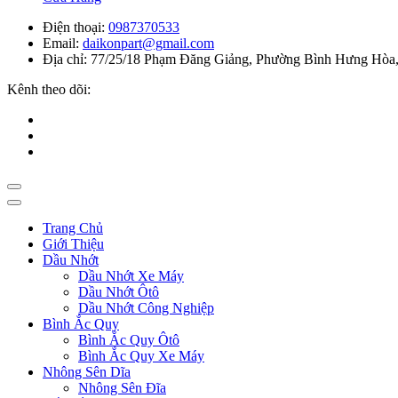
Điện thoại:
0987370533
Email:
daikonpart@gmail.com
Địa chỉ:
77/25/18 Phạm Đăng Giảng, Phường Bình Hưng Hòa,
Kênh theo dõi:
Trang Chủ
Giới Thiệu
Dầu Nhớt
Dầu Nhớt Xe Máy
Dầu Nhớt Ôtô
Dầu Nhớt Công Nghiệp
Bình Ắc Quy
Bình Ắc Quy Ôtô
Bình Ắc Quy Xe Máy
Nhông Sên Dĩa
Nhông Sên Đĩa