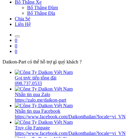
Bố Thắng Xe
Bố Thắng Đùm
Bố Thắng Đĩa
Chia Sẻ
Liên Hệ
0
0
0
Daikon-Part có thể hỗ trợ gì quý khách ?
Gọi trực tiếp tổng đài
098.737.0533
Nhắn tin qua Zalo
https://zalo.me/daikon-part
Nhắn tin qua Facebook
https://www.facebook.com/Daikonthailan?locale=vi_VN
Truy cập Fanpage
https://www.facebook.com/Daikonthailan?locale=vi_VN