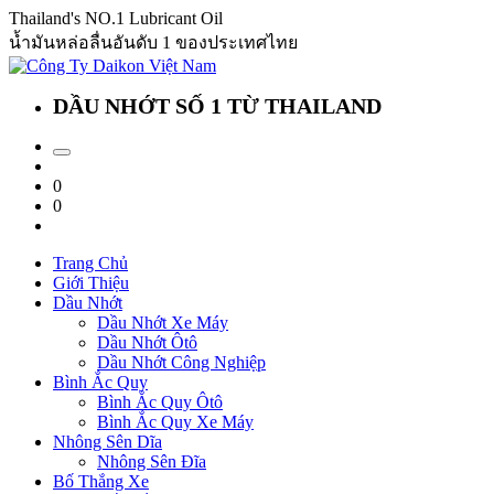
Thailand's NO.1 Lubricant Oil
น้ำมันหล่อลื่นอันดับ 1 ของประเทศไทย
DẦU NHỚT SỐ 1 TỪ THAILAND
0
0
Trang Chủ
Giới Thiệu
Dầu Nhớt
Dầu Nhớt Xe Máy
Dầu Nhớt Ôtô
Dầu Nhớt Công Nghiệp
Bình Ắc Quy
Bình Ắc Quy Ôtô
Bình Ắc Quy Xe Máy
Nhông Sên Dĩa
Nhông Sên Đĩa
Bố Thắng Xe