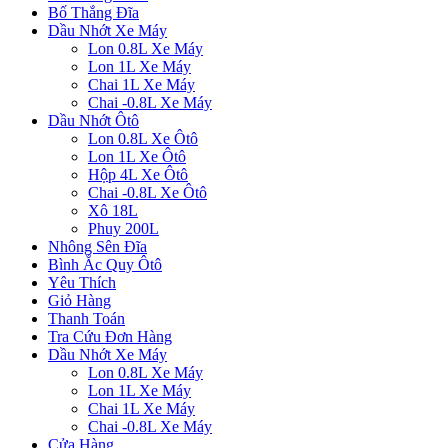
Bố Thắng Đĩa
Dầu Nhớt Xe Máy
Lon 0.8L Xe Máy
Lon 1L Xe Máy
Chai 1L Xe Máy
Chai -0.8L Xe Máy
Dầu Nhớt Ôtô
Lon 0.8L Xe Ôtô
Lon 1L Xe Ôtô
Hộp 4L Xe Ôtô
Chai -0.8L Xe Ôtô
Xô 18L
Phuy 200L
Nhông Sên Đĩa
Bình Ắc Quy Ôtô
Yêu Thích
Giỏ Hàng
Thanh Toán
Tra Cứu Đơn Hàng
Dầu Nhớt Xe Máy
Lon 0.8L Xe Máy
Lon 1L Xe Máy
Chai 1L Xe Máy
Chai -0.8L Xe Máy
Cửa Hàng