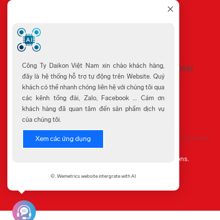
Sản Phẩm Khuyến Mãi
Cửa Hàng
Công Ty Daikon Việt Nam xin chào khách hàng,
đây là hệ thống hỗ trợ tự động trên Website. Quý
khách có thể nhanh chóng liên hệ với chúng tôi qua
các kênh tổng đài, Zalo, Facebook ... Cám ơn
khách hàng đã quan tâm đến sản phẩm dịch vụ
của chúng tôi.
Xem các ứng dụng
©
2023
©.
Developed By
Wemetrics.
Wemetrics Is Product Of 3T Software And Solutions.
Trang chủ
Giới thiệu
Liên hệ
©. Wemetrics website intergrate with AI