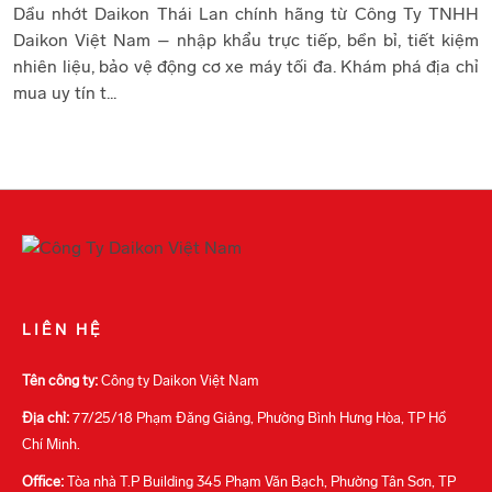
Dầu nhớt Daikon Thái Lan chính hãng từ Công Ty TNHH
Daikon Việt Nam – nhập khẩu trực tiếp, bền bỉ, tiết kiệm
nhiên liệu, bảo vệ động cơ xe máy tối đa. Khám phá địa chỉ
mua uy tín t...
LIÊN HỆ
Tên công ty:
Công ty Daikon Việt Nam
Địa chỉ:
77/25/18 Phạm Đăng Giảng, Phường Bình Hưng Hòa, TP Hồ
Chí Minh.
Office:
Tòa nhà T.P Building 345 Phạm Văn Bạch, Phường Tân Sơn, TP