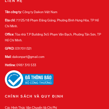
LIÊN HỆ
Tên công ty:
Công ty Daikon Việt Nam
Địa chỉ:
77/25/18 Phạm Đăng Giảng, Phường Bình Hưng Hòa, TP Hồ
Chí Minh.
Office:
Tòa nhà T.P Building 345 Phạm Văn Bạch, Phường Tân Sơn, TP
Hồ Chí Minh.
GPKD:
0317011321
Mail:
daikonpart@gmail.com
Hotline:
0987 370 533
CHÍNH SÁCH VÀ QUY ĐỊNH
Các Hình Thức Vận Chuyển Và Chi Phí