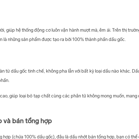
, giúp hệ thống động cơ luôn vận hành mượt mà, êm ái. Trên thị trường
 luôn là những sản phẩm được tạo ra bởi 100% thành phần dầu gốc.
 từ dầu gốc tinh chế, không pha lẫn với bất kỳ loại dầu nào khác. Dầu
phần.
t cao, giúp loại bỏ tạp chất cùng các phân tử không mong muốn, mang đ
p và bán tổng hợp
g hợp (chứa 100% dầu gốc), đâu là dầu nhớt bán tổng hợp, bạn có thể d