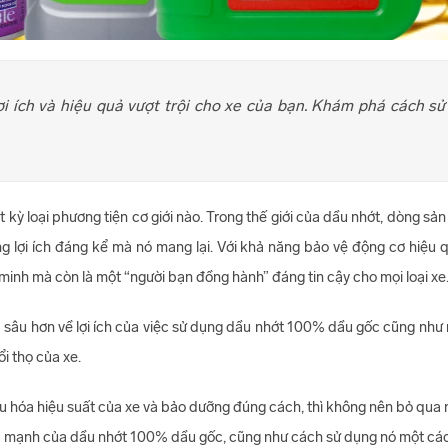
i ích và hiệu quả vượt trội cho xe của bạn. Khám phá cách s
t kỳ loại phương tiện cơ giới nào. Trong thế giới của dầu nhớt, dòng
 lợi ích đáng kể mà nó mang lại. Với khả năng bảo vệ động cơ hiệu q
inh mà còn là một “người bạn đồng hành” đáng tin cậy cho mọi loại xe
á sâu hơn về lợi ích của việc sử dụng dầu nhớt 100% dầu gốc cũng như 
i thọ của xe.
u hóa hiệu suất của xe và bảo dưỡng đúng cách, thì không nên bỏ qua 
ức mạnh của dầu nhớt 100% dầu gốc, cũng như cách sử dụng nó một các