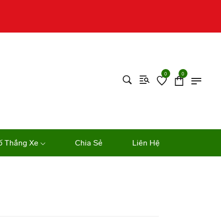
0
0
ố Thắng Xe
Chia Sẻ
Liên Hệ