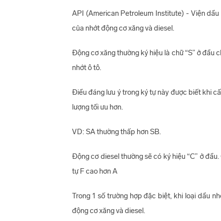
API (American Petroleum Institute) - Viện dầu
của nhớt động cơ xăng và diesel.
Động cơ xăng thường ký hiệu là chữ “S” ở đầu 
nhớt ô tô.
Điều đáng lưu ý trong ký tự này được biết khi c
lượng tối ưu hơn.
VD: SA thường thấp hơn SB.
Động cơ diesel thường sẽ có ký hiệu “C” ở đầu.
tự F cao hơn A
Trong 1 số trường hợp đặc biệt, khi loại dầu n
động cơ xăng và diesel.