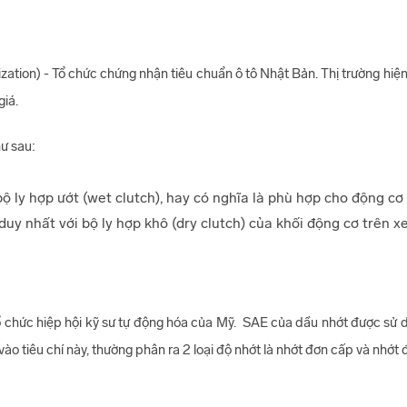
ion) - Tổ chức chứng nhận tiêu chuẩn ô tô Nhật Bản. Thị trường hiện n
giá.
ư sau:
ly hợp ướt (wet clutch), hay có nghĩa là phù hợp cho động cơ x
uy nhất với bộ ly hợp khô (dry clutch) của khối động cơ trên xe
ổ chức hiệp hội kỹ sư tự động hóa của Mỹ. SAE của dầu nhớt được sử d
vào tiêu chí này, thường phân ra 2 loại độ nhớt là nhớt đơn cấp và nhớt 