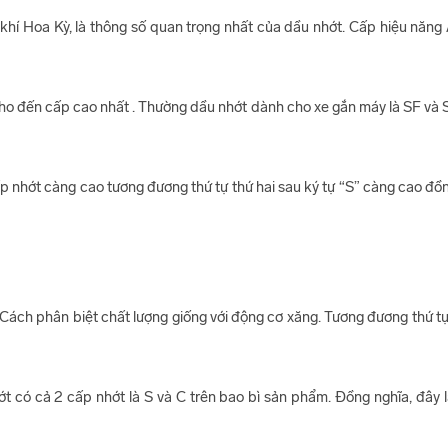
 khí Hoa Kỳ, là thông số quan trọng nhất của dầu nhớt. Cấp hiệu năn
cho đến cấp cao nhất . Thường dầu nhớt dành cho xe gắn máy là SF và
ấp nhớt càng cao tương đương thứ tự thứ hai sau ký tự “S” càng cao đồn
 Cách phân biệt chất lượng giống với động cơ xăng. Tương đương thứ tự
hớt có cả 2 cấp nhớt là S và C trên bao bì sản phẩm. Đồng nghĩa, đây l