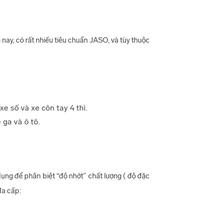
ay, có rất nhiều tiêu chuẩn JASO, và tùy thuộc
e số và xe côn tay 4 thì.
 ga và ô tô.
ụng để phân biệt “độ nhớt” chất lượng ( độ đặc
đa cấp: