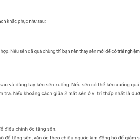
ách khắc phục như sau:
 hợp. Nếu sên đã quá chùng thì bạn nên thay sên mới để có trải nghiệ
sau và dùng tay kéo sên xuống. Nếu sên có thể kéo xuống quá 2
 tra. Nếu khoảng cách giữa 2 mắt sên ở vị trí thấp nhất là dướ
để điều chỉnh ốc tăng sên.
hồ để tăng sên, vặn ốc theo chiều ngược kim đồng hồ để giảm s