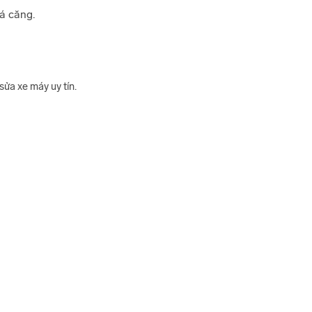
á căng.
sửa xe máy uy tín.