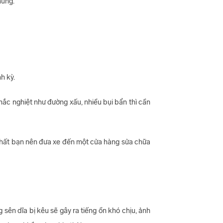
húng.
nh kỳ.
hắc nghiệt như đường xấu, nhiều bụi bẩn thì cần
 nhất bạn nên đưa xe đến một cửa hàng sửa chữa
ên dĩa bị kêu sẽ gây ra tiếng ồn khó chịu, ảnh