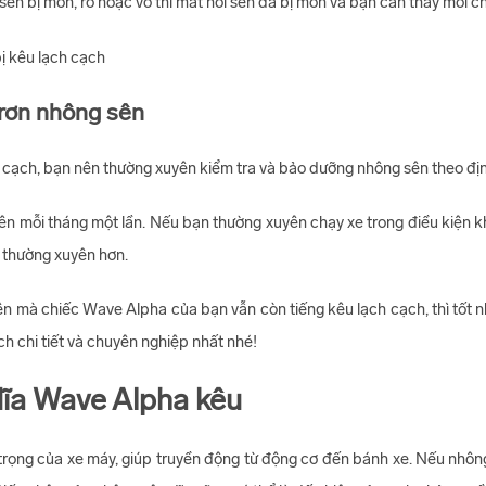
sên bị mòn, rỗ hoặc vỡ thì mắt nối sên đã bị mòn và bạn cần thay mới c
 trơn nhông sên
h cạch, bạn nên thường xuyên kiểm tra và bảo dưỡng nhông sên theo đị
sên mỗi tháng một lần. Nếu bạn thường xuyên chạy xe trong điều kiện k
n thường xuyên hơn.
ên mà chiếc Wave Alpha của bạn vẫn còn tiếng kêu lạch cạch, thì tốt
ch chi tiết và chuyên nghiệp nhất nhé!
ĩa Wave Alpha kêu
ọng của xe máy, giúp truyền động từ động cơ đến bánh xe. Nếu nhông s