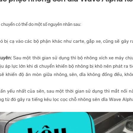
 chuyển có thể do một số nguyên nhân sau:
ó bị cạ vào các bộ phận khác như carte, gắp xe, cũng sẽ gây 
uyên:
Sau một thời gian sử dụng thì bộ nhông xích xe máy chịu
chịu áp lực lớn khi di chuyển khiến bộ nhông bị khô nên phát ra t
ẽ khiến độ ăn mòn giữa nhông, sên, dĩa không đồng đều, khôn
ần yếu nhất của sên, sau một thời gian sử dụng thì mắt nối 
ng từ đó gây ra tiếng kêu lọc cọc chỗ nhông sên dĩa Wave Alpha